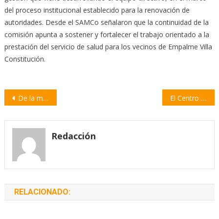
del proceso institucional establecido para la renovación de
autoridades. Desde el SAMCo señalaron que la continuidad de la
comisión apunta a sostener y fortalecer el trabajo orientado a la
prestación del servicio de salud para los vecinos de Empalme Villa
Constitución.
Navegación
De la motosierra al papel: el proyecto libertario que no resistió el debate en el Concejo
El Centro de Gimnasia Villense crece y suma nuevas deportistas federadas
de
entradas
Redacción
RELACIONADO: