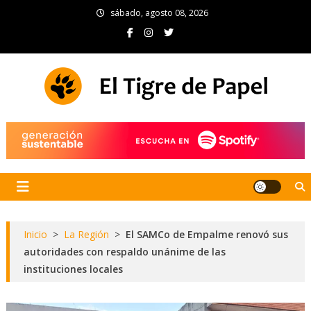
Skip
sábado, agosto 08, 2026
to
content
El Tigre de Papel
Portal de noticias
Inicio
>
La Región
>
El SAMCo de Empalme renovó sus
autoridades con respaldo unánime de las
instituciones locales