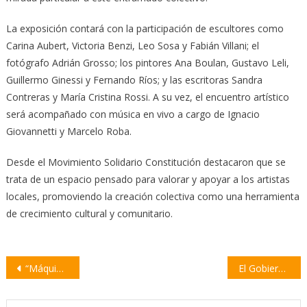
La exposición contará con la participación de escultores como
Carina Aubert, Victoria Benzi, Leo Sosa y Fabián Villani; el
fotógrafo Adrián Grosso; los pintores Ana Boulan, Gustavo Leli,
Guillermo Ginessi y Fernando Ríos; y las escritoras Sandra
Contreras y María Cristina Rossi. A su vez, el encuentro artístico
será acompañado con música en vivo a cargo de Ignacio
Giovannetti y Marcelo Roba.
Desde el Movimiento Solidario Constitución destacaron que se
trata de un espacio pensado para valorar y apoyar a los artistas
locales, promoviendo la creación colectiva como una herramienta
de crecimiento cultural y comunitario.
Navegación
“Máquina Mujeres”: una obra colectiva llega a la Sala San Martín con la actriz villense Kimey Rodríguez
El Gobierno avanza con la privatización de las centrales nucleares del país
de