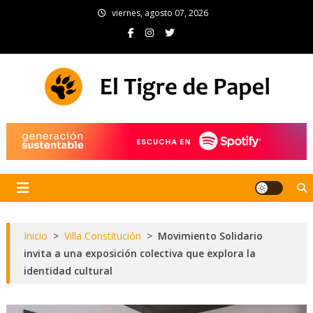
Skip
viernes, agosto 07, 2026
to
content
El Tigre de Papel
Portal de noticias
Inicio
>
Villa Constitución
>
Movimiento Solidario
invita a una exposición colectiva que explora la
identidad cultural