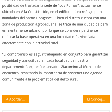
posibilidad de trasladar la sede de “Los Pumas”, actualmente
ubicada en Villa Constitución, en el edificio del ex refugio para
inundados del barrio Congreve. Si bien el distrito cuenta con una
zona de producción agropecuaria, se trata de una ciudad de perfil
eminentemente urbano, por lo que se considera pertinente
reubicar la base operativa en una localidad más vinculada
directamente con la actividad rural.
“El compromiso es seguir trabajando en conjunto para garantizar
seguridad y tranquilidad en cada localidad de nuestro
departamento”, expresó el senador Giacomino al término del
encuentro, resaltando la importancia de sostener una agenda
común frente a la problemática del delito rural.
Navegación
Acordaron celebrar el Día del Empleado de Comercio el 29 de septiembre
El Concejo quiere reconocer a la creadora de la bandera de la ciudad en su 20° aniversario
de