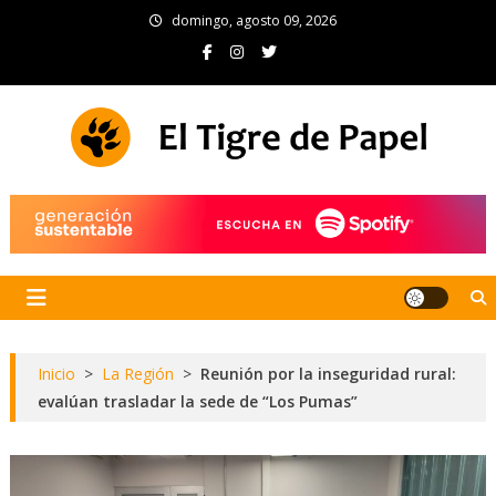
Skip
domingo, agosto 09, 2026
to
content
El Tigre de Papel
Portal de noticias
Inicio
>
La Región
>
Reunión por la inseguridad rural:
evalúan trasladar la sede de “Los Pumas”