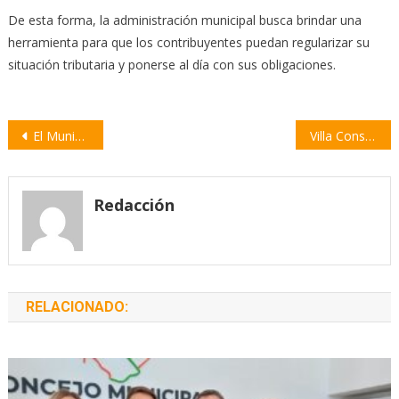
De esta forma, la administración municipal busca brindar una
herramienta para que los contribuyentes puedan regularizar su
situación tributaria y ponerse al día con sus obligaciones.
Navegación
El Municipio explica las razones detrás de la baja ejecución de obras en 2024
Villa Constitución conmemoró el Día del Inmigrante con un acto emotivo
de
entradas
Redacción
RELACIONADO: