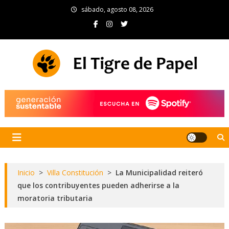
Skip
sábado, agosto 08, 2026
to
content
El Tigre de Papel
Portal de noticias
Inicio
>
Villa Constitución
>
La Municipalidad reiteró
que los contribuyentes pueden adherirse a la
moratoria tributaria