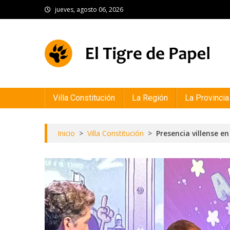
Skip
jueves, agosto 06, 2026
to
content
El Tigre de Papel
Portal de noticias
Villa Constitución
La Región
La Provincia
Inicio
>
Villa Constitución
>
Presencia villense e