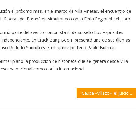
ución el próximo mes, en el marco de Villa Viñetas, el encuentro de
lub Riberas del Paraná en simultáneo con la Feria Regional del Libro.
 formó parte del evento con un stand de su sello Los Aspirantes
na independiente. En Crack Bang Boom presentó una de sus últimas
guayo Rodolfo Santullo y el dibujante porteño Pablo Burman.
 primer plano la producción de historieta que se genera desde Villa
 escena nacional como con la internacional.
Causa «Villazo»: el juicio por la complicidad de Acindar entra en etapa de definiciones