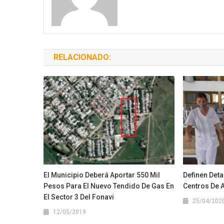
RELACIONADO:
El Municipio Deberá Aportar 550 Mil
Definen Deta
Pesos Para El Nuevo Tendido De Gas En
Centros De 
El Sector 3 Del Fonavi
25/04/202
12/05/2019