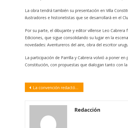
La obra tendrá también su presentación en Villa Constit
ilustradores e historietistas que se desarrollará en el C
Por su parte, el dibujante y editor villense Leo Cabrera
Ediciones, que sigue consolidando su lugar en la esce
novedades: Aventureros del aire, obra del escritor uru
La participación de Parrilla y Cabrera volvió a poner en
Constitución, con propuestas que dialogan tanto con la
Navegación
La convención redactó el artículo sobre Malvinas con el rechazo de La Libertad Avanza
de
entradas
Redacción