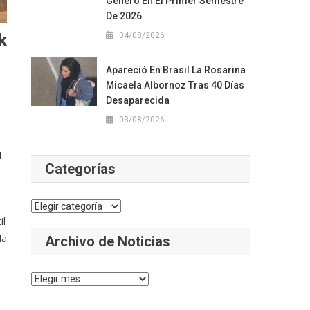
Género En El Primer Semestre
De 2026
k
04/08/2026
Apareció En Brasil La Rosarina
Micaela Albornoz Tras 40 Días
Desaparecida
03/08/2026
l
Categorías
Categorías
il
la
Archivo de Noticias
Archivo
de