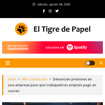
Skip
sábado, agosto 08, 2026
to
content
El Tigre de Papel
Portal de noticias
Inicio
>
Villa Constitución
>
Denuncian presiones en
una empresa para que trabajadores acepten pago en
cuotas