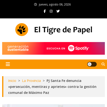
Skip
jueves, agosto 06, 2026
to
content
El Tigre de Papel
Portal de noticias
Inicio
>
La Provincia
>
PJ Santa Fe denuncia
«persecución, mentiras y aprietes» contra la gestión
comunal de Máximo Paz