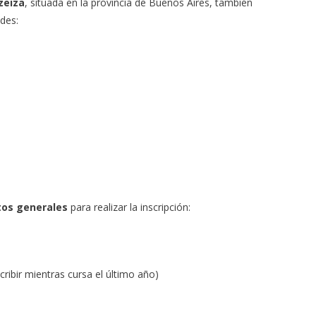
zeiza
, situada en la provincia de Buenos Aires, también
des:
tos generales
para realizar la inscripción:
ribir mientras cursa el último año)