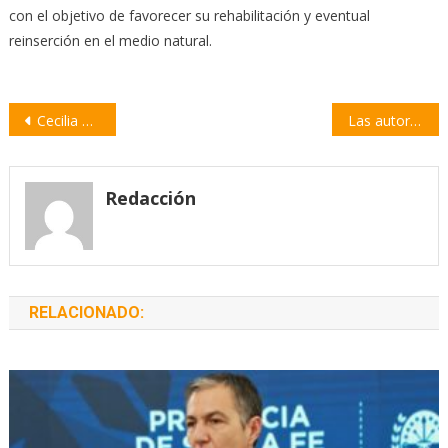
con el objetivo de favorecer su rehabilitación y eventual
reinserción en el medio natural.
Navegación
Cecilia Milone rinde homenaje a Chico Novarro con “Las cartas de un león”
Las autoridades electorales confirmaron el triunfo de Diego Martín en la interna de Unidos
de
entradas
Redacción
RELACIONADO: