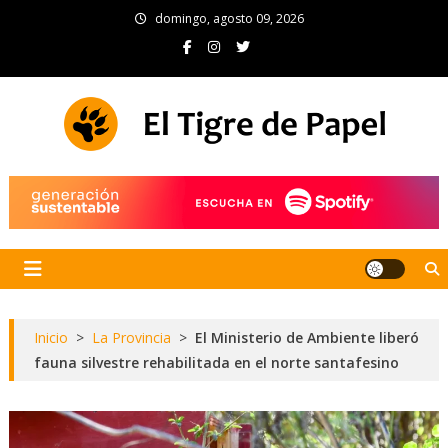
Skip
domingo, agosto 09, 2026
to
content
El Tigre de Papel
Portal de noticias
Inicio
>
La Provincia
>
El Ministerio de Ambiente liberó
fauna silvestre rehabilitada en el norte santafesino