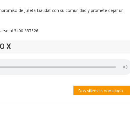
 compromiso de Julieta Liaudat con su comunidad y promete dejar un
arse al 3400 657326.
IO X
Dos villenses nominados al premio nacional más importante en el mundo de la historieta