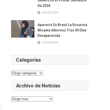
Género En El Primer Semestre
De 2026
04/08/2026
Apareció En Brasil La Rosarina
Micaela Albornoz Tras 40 Días
Desaparecida
03/08/2026
s
Categorías
Categorías
Archivo de Noticias
Archivo
de