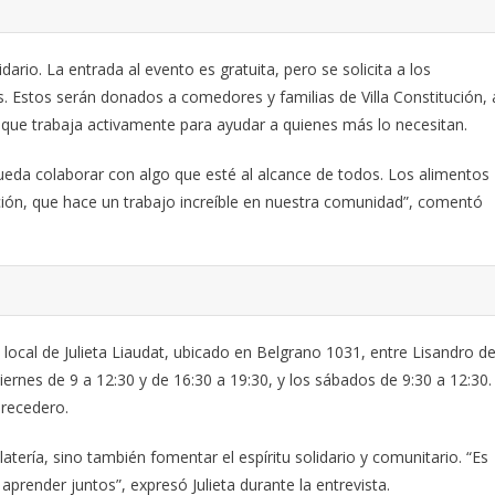
ario. La entrada al evento es gratuita, pero se solicita a los
 Estos serán donados a comedores y familias de Villa Constitución, 
l que trabaja activamente para ayudar a quienes más lo necesitan.
 pueda colaborar con algo que esté al alcance de todos. Los alimentos
ución, que hace un trabajo increíble en nuestra comunidad”, comentó
l local de Julieta Liaudat, ubicado en Belgrano 1031, entre Lisandro d
 viernes de 9 a 12:30 y de 16:30 a 19:30, y los sábados de 9:30 a 12:30.
erecedero.
tería, sino también fomentar el espíritu solidario y comunitario. “Es
prender juntos”, expresó Julieta durante la entrevista.