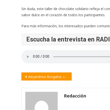
Sin duda, este taller de chocolate solidario refleja el
sabor dulce en el corazón de todos los participantes.
Para más información, los interesados pueden comunic
Escucha la entrevista en RAD
Navegación
Alejandrina Borgatta: «Siempre demostramos coherencia y priorizamos a nuestra comunidad»
de
entradas
Redacción