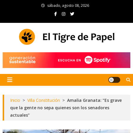
Skip
sábado, agosto 08, 2026
to
content
El Tigre de Papel
Portal de noticias
Inicio
>
Villa Constitución
>
Amalia Granata: “Es grave
que la gente no sepa quienes son los senadores
actuales”