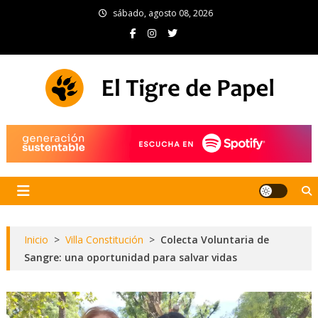
Skip
sábado, agosto 08, 2026
to
content
El Tigre de Papel
Portal de noticias
Inicio
>
Villa Constitución
>
Colecta Voluntaria de
Sangre: una oportunidad para salvar vidas