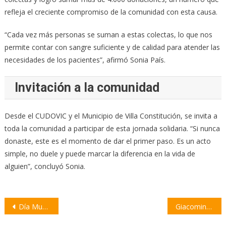
refleja el creciente compromiso de la comunidad con esta causa.
“Cada vez más personas se suman a estas colectas, lo que nos
permite contar con sangre suficiente y de calidad para atender las
necesidades de los pacientes”, afirmó Sonia País.
Invitación a la comunidad
Desde el CUDOVIC y el Municipio de Villa Constitución, se invita a
toda la comunidad a participar de esta jornada solidaria. “Si nunca
donaste, este es el momento de dar el primer paso. Es un acto
simple, no duele y puede marcar la diferencia en la vida de
alguien”, concluyó Sonia.
Navegación
Día Mundial del Cáncer Infantil: en Santa Fe se diagnostican unos 100 casos al año
Giacomino pide frenar el cierre de sucursales del Banco Macro en Máximo Paz, Pavón Arriba y Molina
de