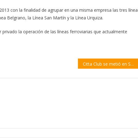
2013 con la finalidad de agrupar en una misma empresa las tres línea
ea Belgrano, la Línea San Martín y la Línea Urquiza.
r privado la operación de las líneas ferroviarias que actualmente
Citta Club se metió en Semifinales y sueña con el ascenso a la Serie A2 de la Liga Argentina de Vóley