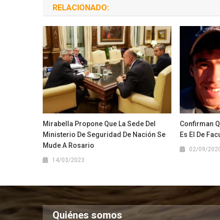
RELACIONADO:
Mirabella Propone Que La Sede Del
Confirman Q
Ministerio De Seguridad De Nación Se
Es El De Fac
Mude A Rosario
02/09/202
14/03/2023
Quiénes somos