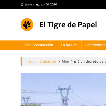
Skip
jueves, agosto 06, 2026
to
content
El Tigre de Papel
Portal de noticias
Villa Constitución
La Región
La Provincia
Inicio
>
Actualidad
>
Milei firmó un decreto par