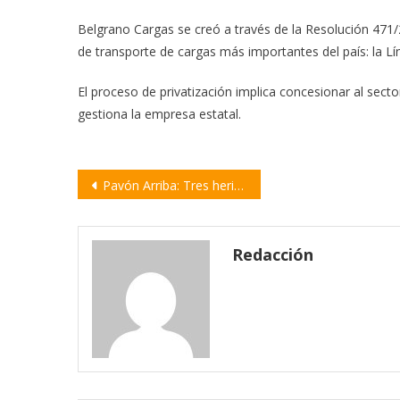
Belgrano Cargas se creó a través de la Resolución 471/
de transporte de cargas más importantes del país: la Lín
El proceso de privatización implica concesionar al secto
gestiona la empresa estatal.
Navegación
Pavón Arriba: Tres heridos en un choque frontal en el acceso a la localidad
de
entradas
Redacción