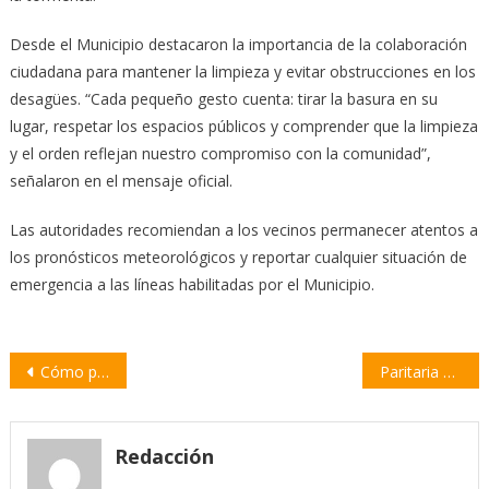
Desde el Municipio destacaron la importancia de la colaboración
ciudadana para mantener la limpieza y evitar obstrucciones en los
desagües. “Cada pequeño gesto cuenta: tirar la basura en su
lugar, respetar los espacios públicos y comprender que la limpieza
y el orden reflejan nuestro compromiso con la comunidad”,
señalaron en el mensaje oficial.
Las autoridades recomiendan a los vecinos permanecer atentos a
los pronósticos meteorológicos y reportar cualquier situación de
emergencia a las líneas habilitadas por el Municipio.
Navegación
Cómo puede afectar a Argentina la decisión de Milei de salir de la OMS
Paritaria de la administración central: las autoridades provinciales se reunieron con ATE y UPCN
de
entradas
Redacción