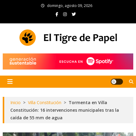
Skip
domingo, agosto 09, 2026
to
content
El Tigre de Papel
Portal de noticias
Inicio
>
Villa Constitución
>
Tormenta en Villa
Constitución: 16 intervenciones municipales tras la
caída de 55 mm de agua