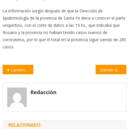
La información surgió después de que la Dirección de
Epidemiología de la provincia de Santa Fe diera a conocer el parte
vespertino, con el corte de datos a las 19 hs., que indicaba que
Rosario y la provincia no habían tenido casos nuevos de
coronavirus, por lo que el total en la provincia sigue siendo de 285
casos.
Navegación
Camioneros marchan este martes desde Santa Fe hasta Villa Constitución
Eximen del pago del DReI en Empalme Villa Constitución
de
entradas
Redacción
RELACIONADO: