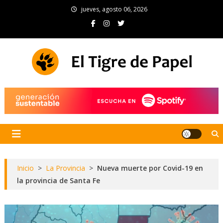
Skip
jueves, agosto 06, 2026
to
content
El Tigre de Papel
Portal de noticias
Inicio
>
La Provincia
>
Nueva muerte por Covid-19 en
la provincia de Santa Fe