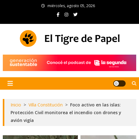
Skip
miércoles, agosto 05, 2026
to
content
El Tigre de Papel
Portal de noticias
Inicio
>
Villa Constitución
>
Foco activo en las islas:
Protección Civil monitorea el incendio con drones y
avión vigía