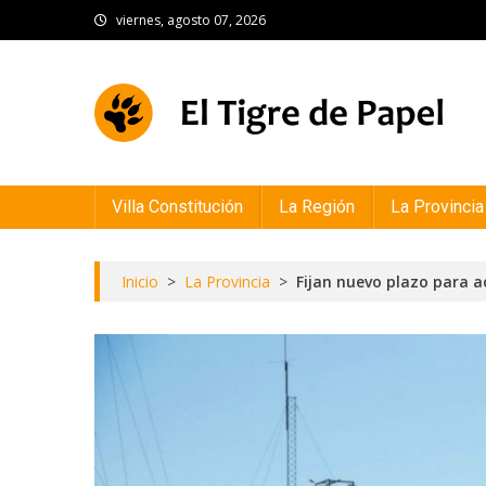
Skip
viernes, agosto 07, 2026
to
content
El Tigre de Papel
Portal de noticias
Villa Constitución
La Región
La Provincia
Inicio
>
La Provincia
>
Fijan nuevo plazo para a