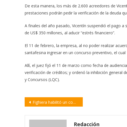
De esta manera, los más de 2.600 acreedores de Vicent
prestaciones podrán pedir la verificación de la deuda qu
A finales del año pasado, Vicentín suspendió el pago
de US$ 350 millones, al aducir “estrés financiero”.
El 11 de febrero, la empresa, al no poder realizar acuerd
santafesina ingresar en un concurso preventivo, el cual
Allí, el juez fijó el 11 de marzo como fecha de audiencia
verificación de créditos; y ordenó la inhibición general
y Concursos (LQC).
Navegación
Fighiera habilitó un consultorio para pacientes febriles
de
entradas
Redacción