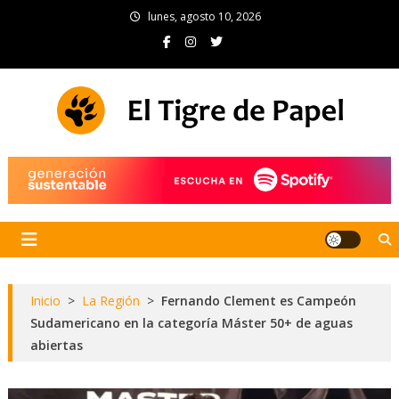
Skip
lunes, agosto 10, 2026
to
content
El Tigre de Papel
Portal de noticias
Inicio
>
La Región
>
Fernando Clement es Campeón
Sudamericano en la categoría Máster 50+ de aguas
abiertas