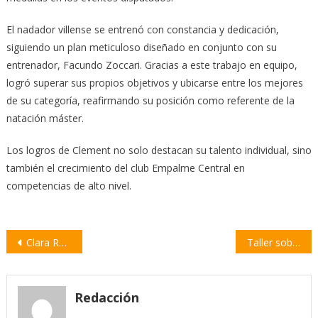
El nadador villense se entrenó con constancia y dedicación,
siguiendo un plan meticuloso diseñado en conjunto con su
entrenador, Facundo Zoccari. Gracias a este trabajo en equipo,
logró superar sus propios objetivos y ubicarse entre los mejores
de su categoría, reafirmando su posición como referente de la
natación máster.
Los logros de Clement no solo destacan su talento individual, sino
también el crecimiento del club Empalme Central en
competencias de alto nivel.
Navegación
Clara Repetto destacó el impacto positivo de las pasantías en el Municipio
Taller sobre “Amor Romántico” en la Escuela N° 208 «Juan Bautista Alberdi»
de
entradas
Redacción