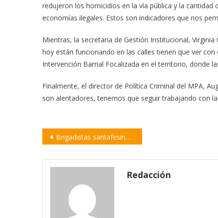
redujeron los homicidios en la vía pública y la cantidad
economías ilegales. Estos son indicadores que nos per
Mientras, la secretaria de Gestión Institucional, Virgin
hoy están funcionando en las calles tienen que ver con es
Intervención Barrial Focalizada en el territorio, donde l
Finalmente, el director de Política Criminal del MPA, 
son alentadores, tenemos que seguir trabajando con la
Navegación
Brigadistas santafesinos completaron su primer día de lucha contra los incendios en Córdoba
de
entradas
Redacción