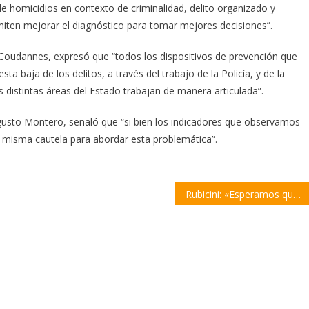
 de homicidios en contexto de criminalidad, delito organizado y
miten mejorar el diagnóstico para tomar mejores decisiones”.
ia Coudannes, expresó que “todos los dispositivos de prevención que
ta baja de los delitos, a través del trabajo de la Policía, y de la
as distintas áreas del Estado trabajan de manera articulada”.
Augusto Montero, señaló que “si bien los indicadores que observamos
 misma cautela para abordar esta problemática”.
Rubicini: «Esperamos que el Presupuesto provincial defina obras y fondos específicos para la ciudad»