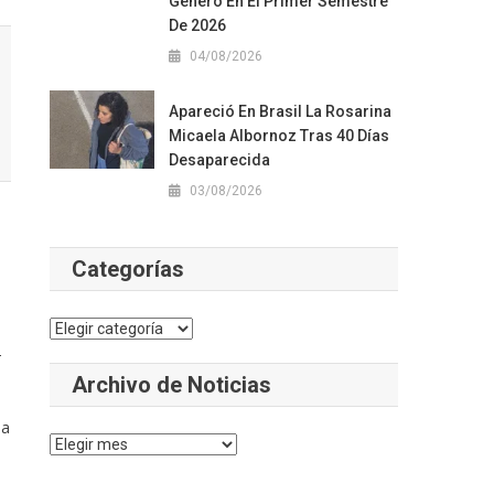
Género En El Primer Semestre
De 2026
04/08/2026
Apareció En Brasil La Rosarina
Micaela Albornoz Tras 40 Días
Desaparecida
03/08/2026
Categorías
Categorías
2
Archivo de Noticias
 a
Archivo
de