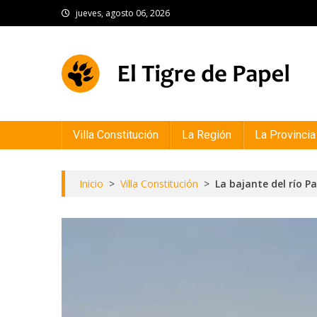
Skip
jueves, agosto 06, 2026
to
content
El Tigre de Papel
Portal de noticias
Villa Constitución
La Región
La Provincia
Inicio
>
Villa Constitución
>
La bajante del río P