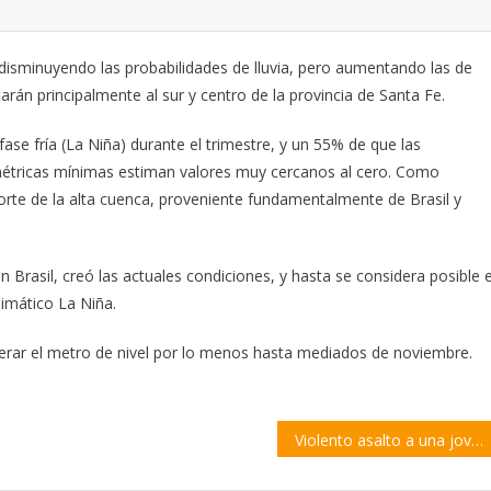
disminuyendo las probabilidades de lluvia, pero aumentando las de
rán principalmente al sur y centro de la provincia de Santa Fe.
ase fría (La Niña) durante el trimestre, y un 55% de que las
métricas mínimas estiman valores muy cercanos al cero. Como
orte de la alta cuenca, proveniente fundamentalmente de Brasil y
en Brasil, creó las actuales condiciones, y hasta se considera posible e
imático La Niña.
perar el metro de nivel por lo menos hasta mediados de noviembre.
Violento asalto a una joven, que fue golpeada y arrastrada por el suelo