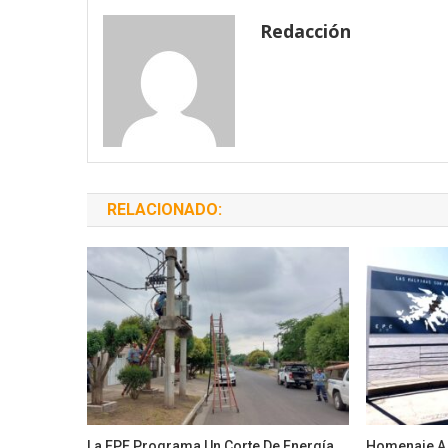
entradas
Redacción
RELACIONADO:
La EPE Programa Un Corte De Energía
Homenaje A 