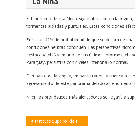
La Niña
El fenómeno de «La Niña» sigue afectando a la región, 
tormentas aisladas y puntuales. Estas condiciones afecta
Existe un 41% de probabilidad de que se desarrolle una f
condiciones neutras continúen. Las perspectivas hidro
destacaba el INA en uno de sus últimos informes, el ap
Paraguay, persistiría con niveles inferior a lo normal.
El impacto de la sequía, en particular en la cuenca alta 
agravamiento de este panorama debido al fenómeno cl
Ni en los pronósticos más alentadores se llegaría a su
Navegación
Instituto Superior de Profesorado N° 3 celebra 60 años de trayectoria
de