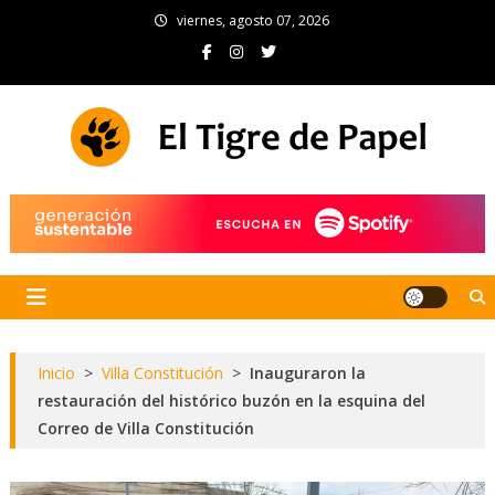
Skip
viernes, agosto 07, 2026
to
content
El Tigre de Papel
Portal de noticias
Inicio
>
Villa Constitución
>
Inauguraron la
restauración del histórico buzón en la esquina del
Correo de Villa Constitución