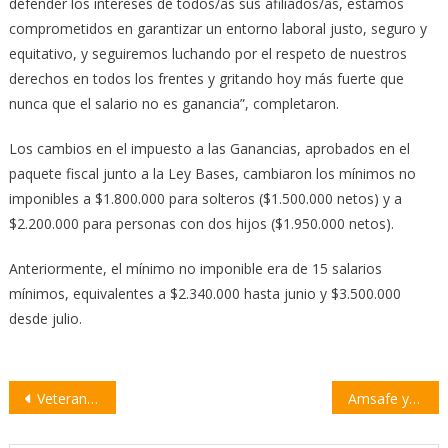
defender los intereses de todos/as sus afiliados/as, estamos
comprometidos en garantizar un entorno laboral justo, seguro y
equitativo, y seguiremos luchando por el respeto de nuestros
derechos en todos los frentes y gritando hoy más fuerte que
nunca que el salario no es ganancia”, completaron.
Los cambios en el impuesto a las Ganancias, aprobados en el
paquete fiscal junto a la Ley Bases, cambiaron los mínimos no
imponibles a $1.800.000 para solteros ($1.500.000 netos) y a
$2.200.000 para personas con dos hijos ($1.950.000 netos).
Anteriormente, el mínimo no imponible era de 15 salarios
mínimos, equivalentes a $2.340.000 hasta junio y $3.500.000
desde julio.
Navegación
Veteranos de Malvinas de toda la provincia de Santa Fe se reunieron en Villa Constitución
Amsafe y Sadop lanzaron otro paro contra la reforma previsional
de