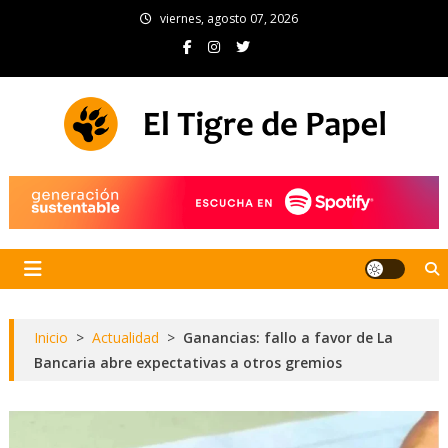
Skip
viernes, agosto 07, 2026
to
content
El Tigre de Papel
Portal de noticias
Inicio
>
Actualidad
>
Ganancias: fallo a favor de La
Bancaria abre expectativas a otros gremios