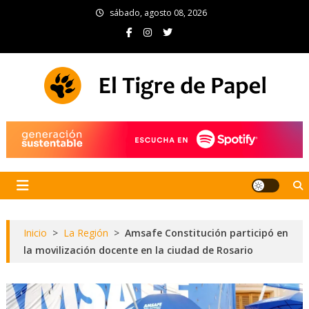
Skip
sábado, agosto 08, 2026
to
content
El Tigre de Papel
Portal de noticias
Inicio
>
La Región
>
Amsafe Constitución participó en
la movilización docente en la ciudad de Rosario