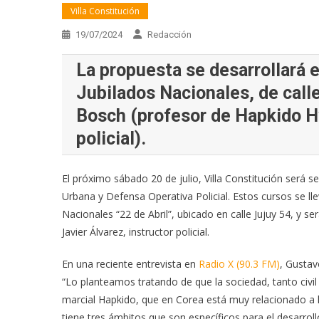
Villa Constitución
19/07/2024
Redacción
La propuesta se desarrollará e
Jubilados Nacionales, de calle
Bosch (profesor de Hapkido Hw
policial).
El próximo sábado 20 de julio, Villa Constitución será
Urbana y Defensa Operativa Policial. Estos cursos se ll
Nacionales “22 de Abril”, ubicado en calle Jujuy 54, y
Javier Álvarez, instructor policial.
En una reciente entrevista en
Radio X (90.3 FM)
, Gustav
“Lo planteamos tratando de que la sociedad, tanto civil
marcial Hapkido, que en Corea está muy relacionado a la
tiene tres ámbitos que son específicos para el desarro