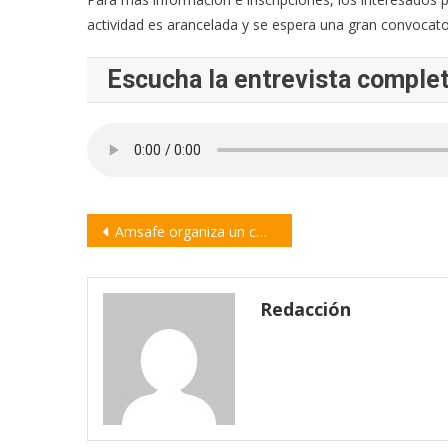
actividad es arancelada y se espera una gran convocator
Escucha la entrevista comple
Navegación
Amsafe organiza un conversatorio gratuito con Daniel Brailovsky
de
entradas
Redacción