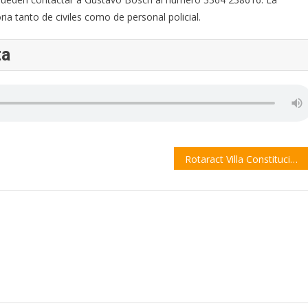
ia tanto de civiles como de personal policial.
ta
Rotaract Villa Constitución invita a los jóvenes a sumarse al grupo