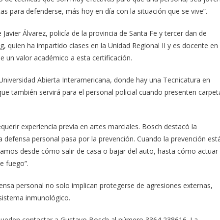
as para defenderse, más hoy en día con la situación que se vive”.
Javier Álvarez, policía de la provincia de Santa Fe y tercer dan de
 quien ha impartido clases en la Unidad Regional II y es docente en
e un valor académico a esta certificación.
la Universidad Abierta Interamericana, donde hay una Tecnicatura en
 que también servirá para el personal policial cuando presenten carpet
equerir experiencia previa en artes marciales. Bosch destacó la
La defensa personal pasa por la prevención. Cuando la prevención est
señamos desde cómo salir de casa o bajar del auto, hasta cómo actuar
e fuego”.
fensa personal no solo implican protegerse de agresiones externas,
 sistema inmunológico.
s pueden contactar a Gustavo Bosch al número 3364 238616. La