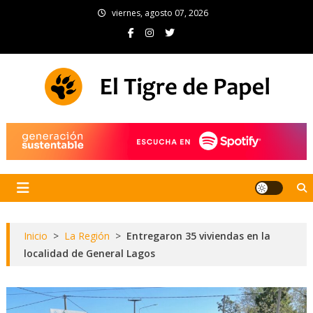
Skip
viernes, agosto 07, 2026
to
content
El Tigre de Papel
Portal de noticias
Inicio
>
La Región
>
Entregaron 35 viviendas en la
localidad de General Lagos