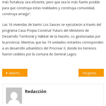
más fortaleza; sea eficiente, pero que sea lo más fuerte posible
para que construya estas realidades y construya comunidad,
construya arraigo”.
Las 16 viviendas de barrio Los Sauces se ejecutaron a través del
programa Casa Propia Construir Futuro del Ministerio de
Desarrollo Territorial y Hábitat de la Nación, co-gestionadas por
la provincia. Mientras que las 19 unidades restantes corresponden
a un desarrollo urbanístico del Procrear II, donde los terrenos
fueron cedidos por la comuna de General Lagos.
Navegación
Alberto Fernández: «En estos años hemos construido 104 mil viviendas»
Dirigentes socialistas de la provincia de Santa Fe se reunieron con Rodríguez Zapatero
de
entradas
Redacción