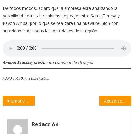
De todos modos, aclaró que la empresa está analizando la
posibilidad de instalar cabinas de peaje entre Santa Teresa y
Pavón Arriba, por lo que se realizará una nueva reunión con
autoridades de todas las localidades de la región.
Anabel Scaccia
, presidenta comunal de Uranga.
AUDIO y FOTO: Aire Libre Acebal.
Navegación
Emotivo recibimiento a Benjamín Acosta en General Gelly
Abuso sexual en Máximo Paz: «Es un problemita que nos ha aparecido»
de
entradas
Redacción