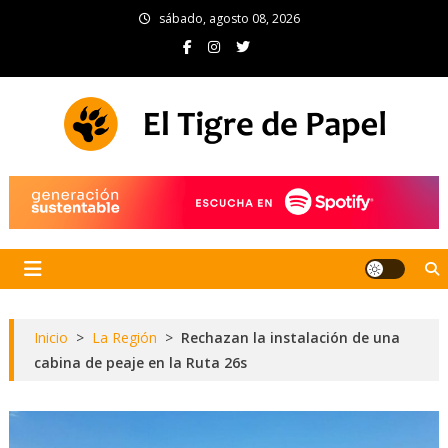
Skip
sábado, agosto 08, 2026
to
content
El Tigre de Papel
Portal de noticias
Inicio
>
La Región
>
Rechazan la instalación de una
cabina de peaje en la Ruta 26s