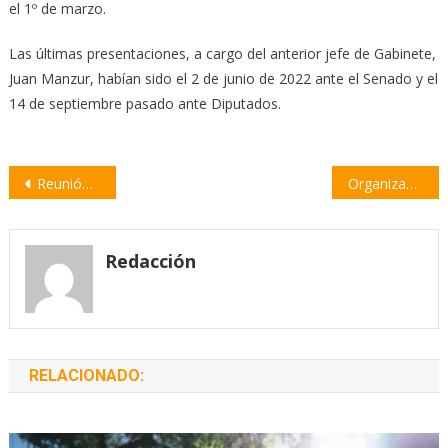
el 1º de marzo.
Las últimas presentaciones, a cargo del anterior jefe de Gabinete,
Juan Manzur, habían sido el 2 de junio de 2022 ante el Senado y el
14 de septiembre pasado ante Diputados.
Navegación
Reunión en la Casa Blanca: Fernández le pidió a Biden mantener el apoyo en el FMI
Organizan una jornada regional de BiciTurismo Saludable
de
entradas
Redacción
RELACIONADO: