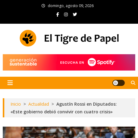
Skip
domingo, agosto 09, 2026
to
content
El Tigre de Papel
Portal de noticias
Inicio
>
Actualidad
>
Agustín Rossi en Diputados:
«Este gobierno debió convivir con cuatro crisis»