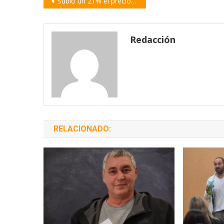
Subió un 21% el precio de las garrafas y ahora cuesta 1.230 pesos
de
entradas
Redacción
RELACIONADO: