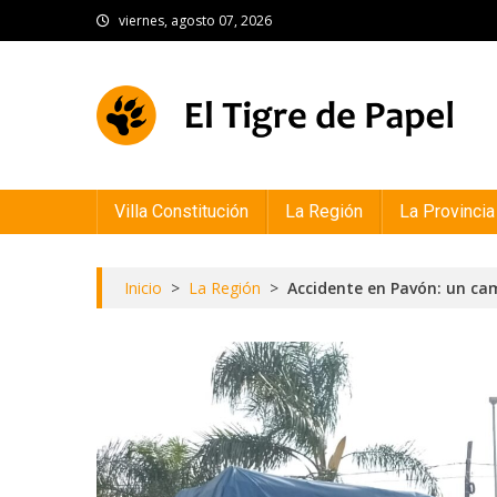
Skip
viernes, agosto 07, 2026
to
content
El Tigre de Papel
Portal de noticias
Villa Constitución
La Región
La Provincia
Inicio
>
La Región
>
Accidente en Pavón: un ca