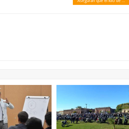
Aseguran que el kilo de pan rondará los 500 pesos en los próximos días