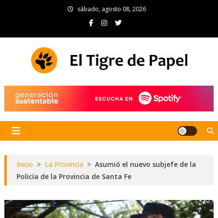
Skip
sábado, agosto 08, 2026
to
content
El Tigre de Papel
Portal de noticias
Inicio
>
La Provincia
>
Asumió el nuevo subjefe de la
Policía de la Provincia de Santa Fe