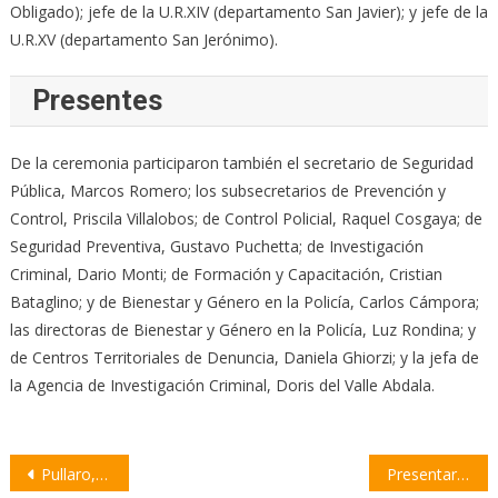
Obligado); jefe de la U.R.XIV (departamento San Javier); y jefe de la
U.R.XV (departamento San Jerónimo).
Presentes
De la ceremonia participaron también el secretario de Seguridad
Pública, Marcos Romero; los subsecretarios de Prevención y
Control, Priscila Villalobos; de Control Policial, Raquel Cosgaya; de
Seguridad Preventiva, Gustavo Puchetta; de Investigación
Criminal, Dario Monti; de Formación y Capacitación, Cristian
Bataglino; y de Bienestar y Género en la Policía, Carlos Cámpora;
las directoras de Bienestar y Género en la Policía, Luz Rondina; y
de Centros Territoriales de Denuncia, Daniela Ghiorzi; y la jefa de
la Agencia de Investigación Criminal, Doris del Valle Abdala.
Navegación
Pullaro, Giacomino y Cándido proponen medidas urgentes para asistir a los productores afectados por la sequía
Presentaron la primera Escuela de Directores Técnicos de AFA en el departamento Constitución