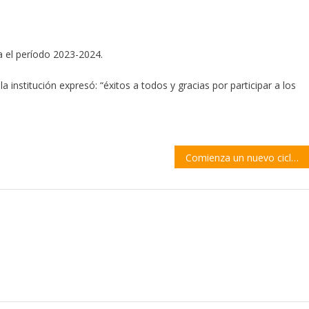
 el período 2023-2024.
a institución expresó: “éxitos a todos y gracias por participar a los
Comienza un nuevo ciclo de talleres gratuitos en Santa Teresa