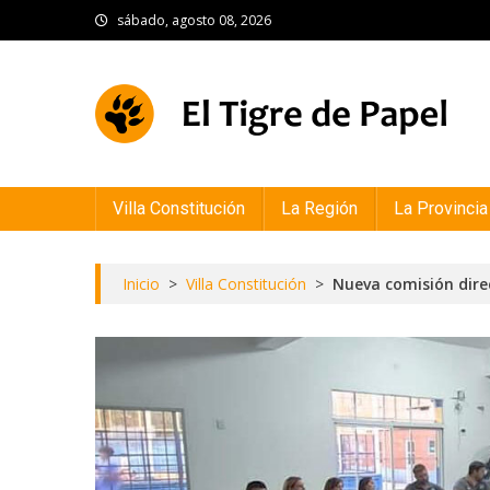
Skip
sábado, agosto 08, 2026
to
content
El Tigre de Papel
Portal de noticias
Villa Constitución
La Región
La Provincia
Inicio
>
Villa Constitución
>
Nueva comisión direc