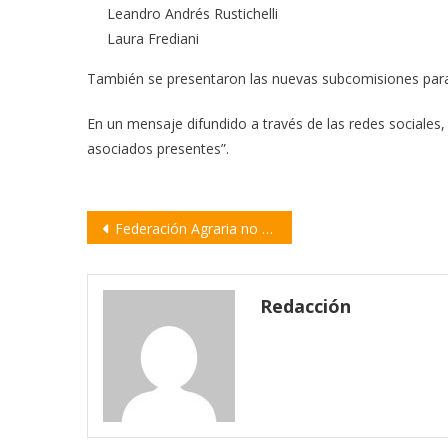
Leandro Andrés Rustichelli
Laura Frediani
También se presentaron las nuevas subcomisiones para
En un mensaje difundido a través de las redes sociales, l
asociados presentes”.
Navegación
Federación Agraria no descarta movilizaciones a la Casa Rosada y al Congreso
de
entradas
Redacción