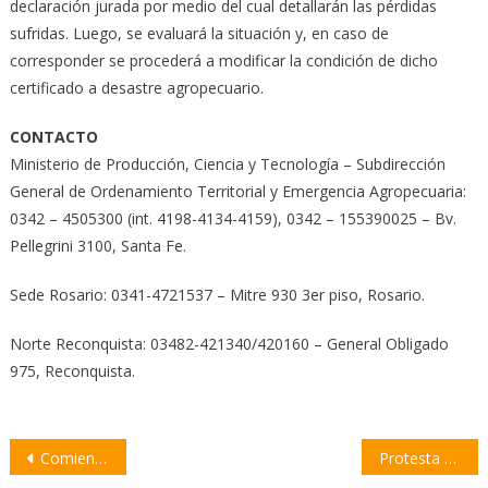
declaración jurada por medio del cual detallarán las pérdidas
sufridas. Luego, se evaluará la situación y, en caso de
corresponder se procederá a modificar la condición de dicho
certificado a desastre agropecuario.
CONTACTO
Ministerio de Producción, Ciencia y Tecnología – Subdirección
General de Ordenamiento Territorial y Emergencia Agropecuaria:
0342 – 4505300 (int. 4198-4134-4159), 0342 – 155390025 – Bv.
Pellegrini 3100, Santa Fe.
Sede Rosario: 0341-4721537 – Mitre 930 3er piso, Rosario.
Norte Reconquista: 03482-421340/420160 – General Obligado
975, Reconquista.
Navegación
Comienza un nuevo Período de Sesiones Ordinarias en el Concejo Municipal
Protesta del sector agropecuario en la autopista