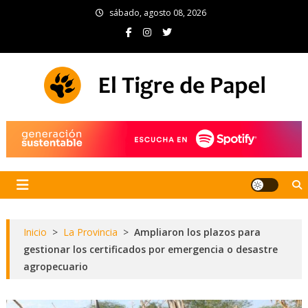
Skip
sábado, agosto 08, 2026
to
content
El Tigre de Papel
Portal de noticias
Inicio
>
La Provincia
>
Ampliaron los plazos para
gestionar los certificados por emergencia o desastre
agropecuario