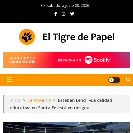
Skip
sábado, agosto 08, 2026
to
content
El Tigre de Papel
Portal de noticias
Inicio
>
La Provincia
>
Esteban Lenci: «La calidad
educativa en Santa Fe está en riesgo»