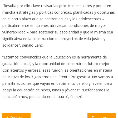
“Resulta por ello clave revisar las prácticas escolares y poner en
marcha estrategias y políticas concretas, planificadas y oportunas
en el corto plazo que se centren en las y los adolescentes –
particularmente en quienes atraviesan condiciones de mayor
vulnerabilidad – para sostener su escolaridad y que la misma sea
significativa en la construcción de proyectos de vida justos y
solidarios”, señaló Lenci.
“Estamos convencidos que la Educación es la herramienta de
igualación social, y la oportunidad de construir un futuro mejor.
Con aciertos y errores, esas fueron las orientaciones en materia
educativa de los 3 gobiernos del Frente Progresista. No vamos a
permitir acciones que vayan en detrimento de ello y nivelen para
abajo la educación de niños, niñas y jóvenes”. “Defendamos la
educación hoy, pensando en el futuro”, finalizó.
Navegación
Centros de alfabetización para adultos organizan una «Intervención Patriótica»
Día Internacional de la Eliminación de la Violencia contra la Mujer