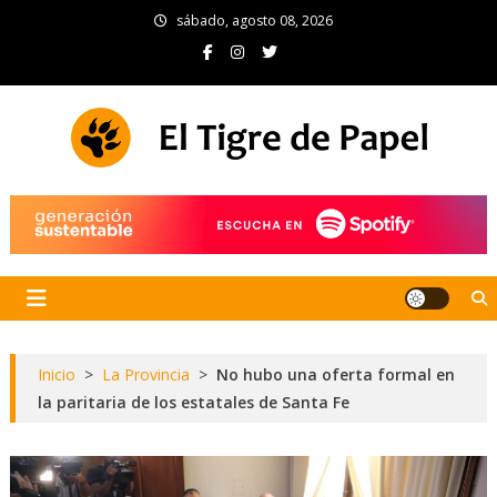
Skip
sábado, agosto 08, 2026
to
content
El Tigre de Papel
Portal de noticias
Inicio
>
La Provincia
>
No hubo una oferta formal en
la paritaria de los estatales de Santa Fe