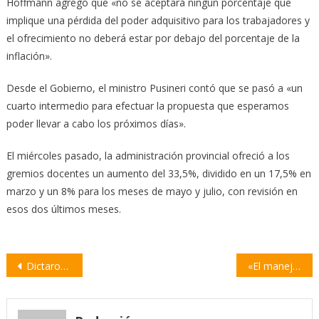
Hoffmann agregó que «no se aceptará ningún porcentaje que
implique una pérdida del poder adquisitivo para los trabajadores y
el ofrecimiento no deberá estar por debajo del porcentaje de la
inflación».
Desde el Gobierno, el ministro Pusineri contó que se pasó a «un
cuarto intermedio para efectuar la propuesta que esperamos
poder llevar a cabo los próximos días».
El miércoles pasado, la administración provincial ofreció a los
gremios docentes un aumento del 33,5%, dividido en un 17,5% en
marzo y un 8% para los meses de mayo y julio, con revisión en
esos dos últimos meses.
Navegación
Dictaron la conciliación obligatoria en el conflicto bancario
«El manejo de la crisis del campo por parte del gobierno de Perotti es muy malo»
de
entradas