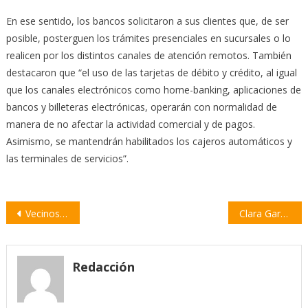
En ese sentido, los bancos solicitaron a sus clientes que, de ser
posible, posterguen los trámites presenciales en sucursales o lo
realicen por los distintos canales de atención remotos. También
destacaron que “el uso de las tarjetas de débito y crédito, al igual
que los canales electrónicos como home-banking, aplicaciones de
bancos y billeteras electrónicas, operarán con normalidad de
manera de no afectar la actividad comercial y de pagos.
Asimismo, se mantendrán habilitados los cajeros automáticos y
las terminales de servicios”.
Navegación
Vecinos y familiares de víctimas volvieron a manifestarse en el Monumento a la Bandera
Clara García exigió al Gobierno que garantice el comienzo de clases en Santa Fe
de
entradas
Redacción