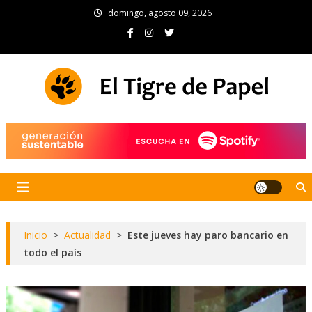
Skip
domingo, agosto 09, 2026
to
content
El Tigre de Papel
Portal de noticias
Inicio
>
Actualidad
>
Este jueves hay paro bancario en
todo el país