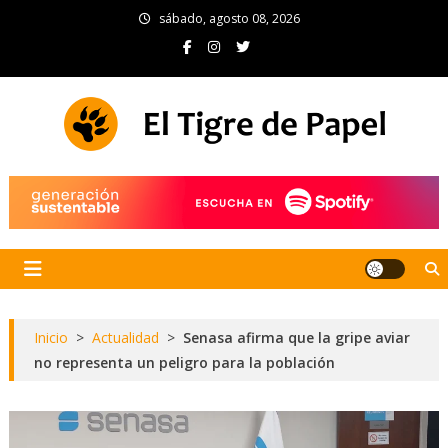
Skip
sábado, agosto 08, 2026
to
content
El Tigre de Papel
Portal de noticias
Inicio
>
Actualidad
>
Senasa afirma que la gripe aviar
no representa un peligro para la población