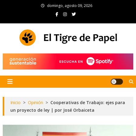
Skip
domingo, agosto 09, 2026
to
content
El Tigre de Papel
Portal de noticias
Inicio
>
Opinión
>
Cooperativas de Trabajo: ejes para
un proyecto de ley | por José Orbaiceta