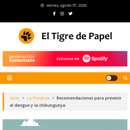
Skip
viernes, agosto 07, 2026
to
content
El Tigre de Papel
Portal de noticias
Inicio
>
La Provincia
>
Recomendaciones para prevenir
el dengue y la chikungunya