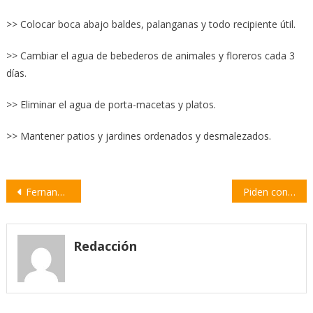
>> Colocar boca abajo baldes, palanganas y todo recipiente útil.
>> Cambiar el agua de bebederos de animales y floreros cada 3
días.
>> Eliminar el agua de porta-macetas y platos.
>> Mantener patios y jardines ordenados y desmalezados.
Navegación
Fernando Mazziotta: “Lamentamos que Nación se corra de su responsabilidad de combatir el narcotráfico”
Piden convocar a la Junta Provincial de Seguridad en Rosario
de
entradas
Redacción