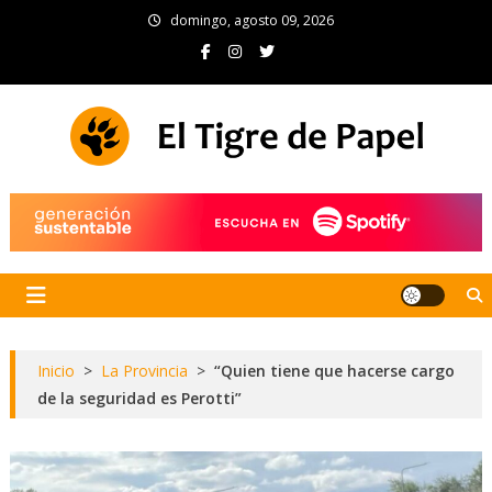
Skip
domingo, agosto 09, 2026
to
content
El Tigre de Papel
Portal de noticias
Inicio
>
La Provincia
>
“Quien tiene que hacerse cargo
de la seguridad es Perotti”