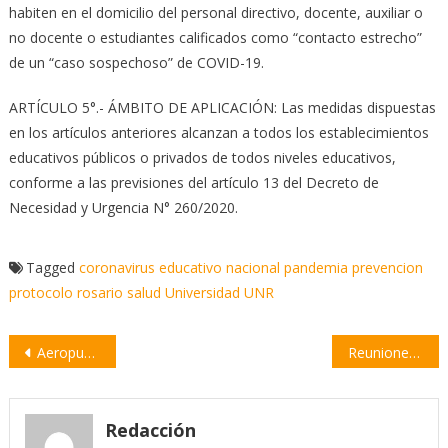
habiten en el domicilio del personal directivo, docente, auxiliar o
no docente o estudiantes calificados como “contacto estrecho”
de un “caso sospechoso” de COVID-19.
ARTÍCULO 5°.- ÁMBITO DE APLICACIÓN: Las medidas dispuestas
en los artículos anteriores alcanzan a todos los establecimientos
educativos públicos o privados de todos niveles educativos,
conforme a las previsiones del artículo 13 del Decreto de
Necesidad y Urgencia N° 260/2020.
Tagged
coronavirus
educativo
nacional
pandemia
prevencion
protocolo
rosario
salud
Universidad
UNR
Navegación
Aeropuerto de Rosario refuerza protocolos sanitarios
Reuniones en Empalme por el protocolo sobre coronavirus
de
entradas
Redacción