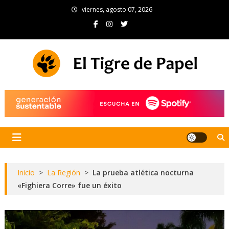
Skip
viernes, agosto 07, 2026
to
content
El Tigre de Papel
Portal de noticias
Inicio
>
La Región
>
La prueba atlética nocturna
«Fighiera Corre» fue un éxito