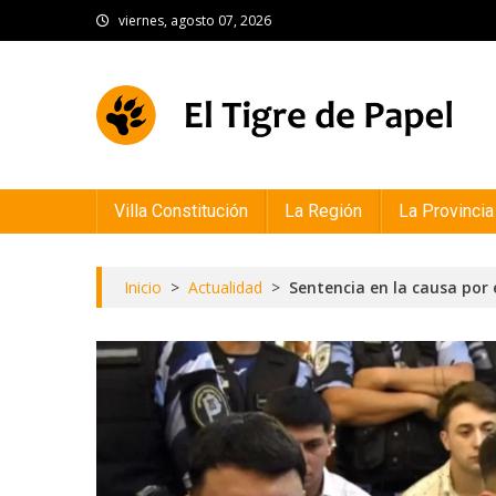
Skip
viernes, agosto 07, 2026
to
content
El Tigre de Papel
Portal de noticias
Villa Constitución
La Región
La Provincia
Inicio
>
Actualidad
>
Sentencia en la causa por