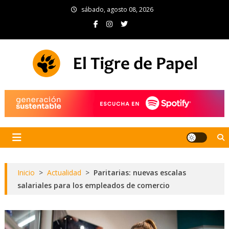
Skip
sábado, agosto 08, 2026
to
content
El Tigre de Papel
Portal de noticias
Inicio
>
Actualidad
>
Paritarias: nuevas escalas
salariales para los empleados de comercio