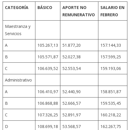
CATEGORÍA
BÁSICO
APORTE NO
SALARIO EN
REMUNERATIVO
FEBRERO
Maestranza y
Servicios
A
105.267,13
51.877,20
157.144,33
B
105.571,87
52.027,38
157.599,25
C
106.639,52
52.553,54
159.193,06
Administrativo
A
106.410,97
52.440,90
158.851,87
B
106.868,88
52.666,57
159.535,45
C
107.326,25
52.891,97
160.218,22
D
108.699,18
53.568,57
162.267,75