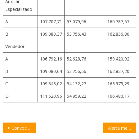
Auxiliar
Especializado
A
107.707,71
53.079,96
160.787,67
B
109.080,37
53.756,43
162.836,80
Vendedor
A
106.792,16
52.628,76
159.420,92
B
109.080,64
53.756,56
162.837,20
C
109.843,02
54.132,27
163.975,29
D
111.520,95
54.959,22
166.480,17
Navegación
Convocan a una nueva marcha para reclamar justicia por la muerte de Juan Gómez
Alerta meteorológica para este viernes: tormentas fuertes y advertencia por temporal
de