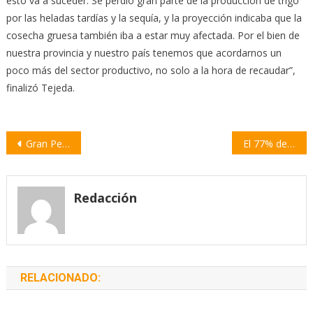
esto va a suceder. Se perdió gran parte de la producción de trigo
por las heladas tardías y la sequía, y la proyección indicaba que la
cosecha gruesa también iba a estar muy afectada. Por el bien de
nuestra provincia y nuestro país tenemos que acordarnos un
poco más del sector productivo, no solo a la hora de recaudar”,
finalizó Tejeda.
Navegación
Gran Peña Folclórica a beneficio del Hogar de Ancianos de Sargento Cabral
El 77% de trabajadores de salud de la provincia recibieron consultas sobre el cannabis medicinal
de
entradas
Redacción
RELACIONADO: