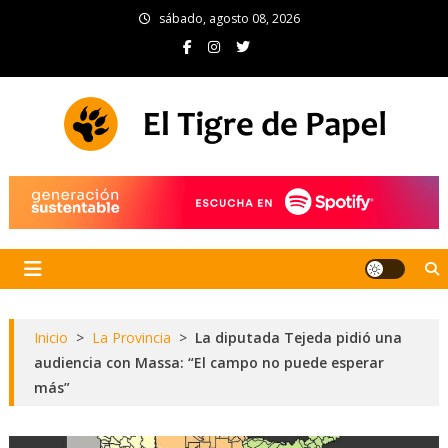
Skip
sábado, agosto 08, 2026
to
content
El Tigre de Papel
Portal de noticias
Inicio
>
La Provincia
>
La diputada Tejeda pidió una
audiencia con Massa: “El campo no puede esperar
más”