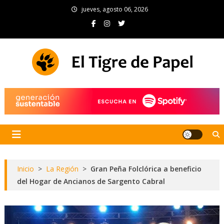
Skip
jueves, agosto 06, 2026
to
content
El Tigre de Papel
Portal de noticias
Inicio
>
La Región
>
Gran Peña Folclórica a beneficio
del Hogar de Ancianos de Sargento Cabral