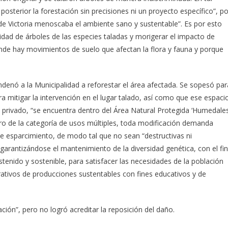
 posterior la forestación sin precisiones ni un proyecto específico”, po
 de Victoria menoscaba el ambiente sano y sustentable”. Es por esto
idad de árboles de las especies taladas y morigerar el impacto de
onde hay movimientos de suelo que afectan la flora y fauna y porque
ndenó a la Municipalidad a reforestar el área afectada. Se sopesó par
ra mitigar la intervención en el lugar talado, así como que ese espaci
 privado, “se encuentra dentro del Área Natural Protegida ‘Humedale
ntro de la categoría de usos múltiples, toda modificación demanda
e esparcimiento, de modo tal que no sean “destructivas ni
garantizándose el mantenimiento de la diversidad genética, con el fin
enido y sostenible, para satisfacer las necesidades de la población
ativos de producciones sustentables con fines educativos y de
ación”, pero no logró acreditar la reposición del daño.