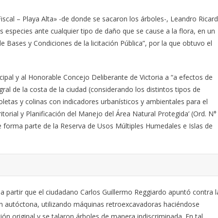
Fiscal – Playa Alta» -de donde se sacaron los árboles-, Leandro Ricar
s especies ante cualquier tipo de daño que se cause a la flora, en un
Bases y Condiciones de la licitación Pública”, por la que obtuvo el
pal y al Honorable Concejo Deliberante de Victoria a “a efectos de
gral de la costa de la ciudad (considerando los distintos tipos de
zoletas y colinas con indicadores urbanísticos y ambientales para el
torial y Planificación del Manejo del Área Natural Protegida’ (Ord. N°
e forma parte de la Reserva de Usos Múltiples Humedales e Islas de
 a partir que el ciudadano Carlos Guillermo Reggiardo apuntó contra l
ón autóctona, utilizando máquinas retroexcavadoras haciéndose
ón original y se talaron árboles de manera indiscriminada. En tal