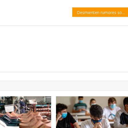
Desmienten rumores sobre la renuncia del Dr. San Miguel (por ahora)