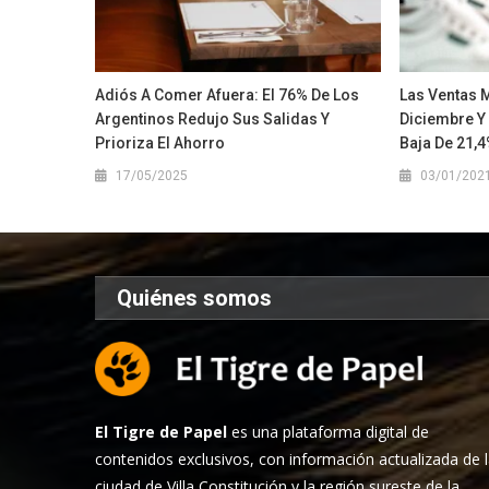
Adiós A Comer Afuera: El 76% De Los
Las Ventas 
Argentinos Redujo Sus Salidas Y
Diciembre Y
Prioriza El Ahorro
Baja De 21,
17/05/2025
03/01/202
Quiénes somos
El Tigre de Papel
es una plataforma digital de
contenidos exclusivos, con información actualizada de 
ciudad de Villa Constitución y la región sureste de la