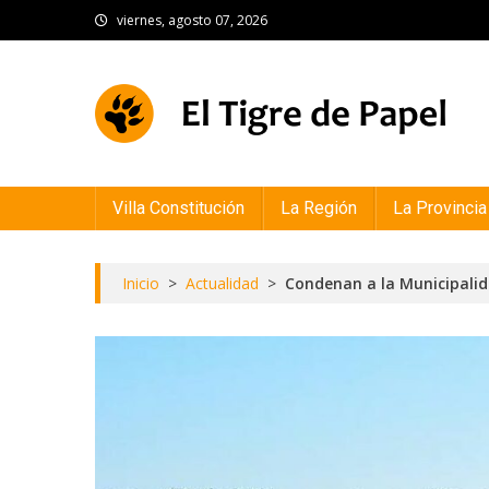
Skip
viernes, agosto 07, 2026
to
content
El Tigre de Papel
Portal de noticias
Villa Constitución
La Región
La Provincia
Inicio
>
Actualidad
>
Condenan a la Municipalid