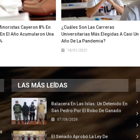
Minoristas Cayeron 8% En
¿Cuáles Son Las Carreras
 En El Año Acumularon Una
Universitarias Más Elegidas A Casi Un
4%
Año De La Pandemia?
1
18/01/2021
LAS MÁS LEÍDAS
Balacera En Las Islas: Un Detenido En
San Pedro Por El Robo De Ganado
07/08/2026
la
El Senado Aprobó La Ley De