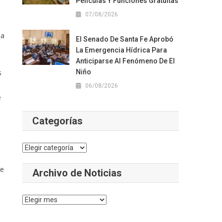
Películas Y Funciones Gratuitas
07/08/2026
na
El Senado De Santa Fe Aprobó
La Emergencia Hídrica Para
Anticiparse Al Fenómeno De El
s
Niño
06/08/2026
e
Categorías
Categorías
ue
Archivo de Noticias
Archivo
de