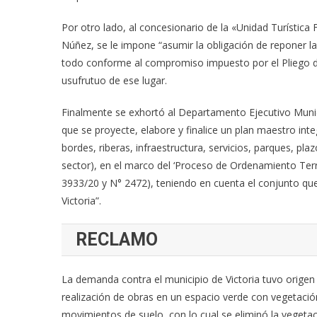
Por otro lado, al concesionario de la «Unidad Turística 
Núñez, se le impone “asumir la obligación de reponer la
todo conforme al compromiso impuesto por el Pliego de 
usufrutuo de ese lugar.
Finalmente se exhortó al Departamento Ejecutivo Munici
que se proyecte, elabore y finalice un plan maestro inte
bordes, riberas, infraestructura, servicios, parques, pla
sector), en el marco del ‘Proceso de Ordenamiento Terri
3933/20 y N° 2472), teniendo en cuenta el conjunto qu
Victoria”.
RECLAMO
La demanda contra el municipio de Victoria tuvo origen
realización de obras en un espacio verde con vegetaci
movimientos de suelo, con lo cual se eliminó la vegetaci