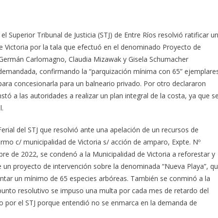
l Superior Tribunal de Justicia (STJ) de Entre Ríos resolvió ratificar u
e Victoria por la tala que efectuó en el denominado Proyecto de
s Germán Carlomagno, Claudia Mizawak y Gisela Schumacher
la demandada, confirmando la “parquización mínima con 65” ejemplare
para concesionarla para un balneario privado. Por otro declararon
nstó a las autoridades a realizar un plan integral de la costa, ya que s
l.
Ferial del STJ que resolvió ante una apelación de un recursos de
ermo c/ municipalidad de Victoria s/ acción de amparo, Expte. Nº
re de 2022, se condenó a la Municipalidad de Victoria a reforestar y
de un proyecto de intervención sobre la denominada “Nueva Playa”, q
lantar un mínimo de 65 especies arbóreas. También se conminó a la
 punto resolutivo se impuso una multa por cada mes de retardo del
ado por el STJ porque entendió no se enmarca en la demanda de