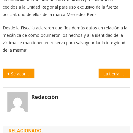
cedidos a la Unidad Regional para uso exclusivo de la fuerza
policial, uno de ellos de la marca Mercedes Benz.
Desde la Fiscalía aclararon que “los demás datos en relación a la
mecánica de cómo ocurrieron los hechos y a la identidad de la
víctima se mantienen en reserva para salvaguardar la integridad
de la misma”.
Navegación
Se acordó un bono de $26.000 para trabajadores de seguridad privada
La tierra para quién y para qué, el debate pendiente | por Alejandro Jasinski y otros
de
entradas
Redacción
RELACIONADO: