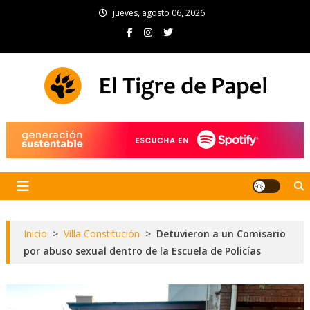
Skip
jueves, agosto 06, 2026
to
content
El Tigre de Papel
Portal de noticias
Inicio
>
Villa Constitución
>
Detuvieron a un Comisario
por abuso sexual dentro de la Escuela de Policías