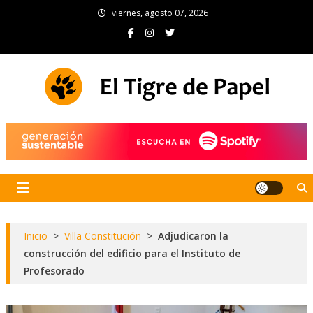
Skip
viernes, agosto 07, 2026
to
content
El Tigre de Papel
Portal de noticias
Inicio
>
Villa Constitución
>
Adjudicaron la
construcción del edificio para el Instituto de
Profesorado