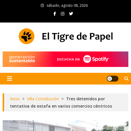
Skip
sábado, agosto 08, 2026
to
content
El Tigre de Papel
Portal de noticias
Inicio
>
Villa Constitución
>
Tres detenidos por
tentativa de estafa en varios comercios céntricos