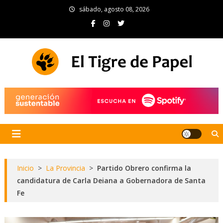
Skip
sábado, agosto 08, 2026
to
content
El Tigre de Papel
Portal de noticias
Inicio
>
La Provincia
>
Partido Obrero confirma la
candidatura de Carla Deiana a Gobernadora de Santa
Fe