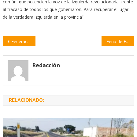
común, que potencien la voz de la izquierda revolucionaria, frente
al fracaso de todos los que gobernaron. Para recuperar el lugar
de la verdadera izquierda en la provincia”.
Navegación
Federación Agraria: «Vamos por el cuarto año consecutivo de sequía y el daño ya es irreparable»
Feria de Emprendedores, música en vivo y baile, este sábado en Puesta del Sol
de
entradas
Redacción
RELACIONADO: