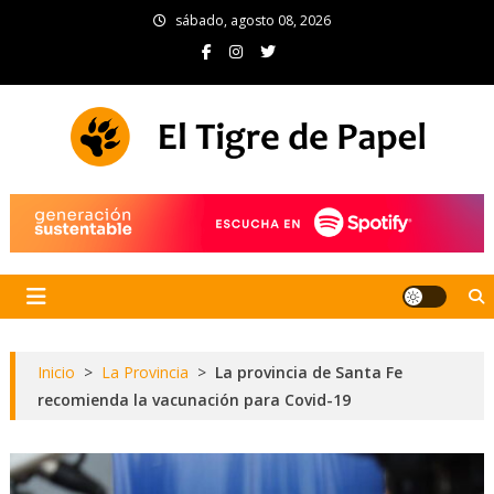
Skip
sábado, agosto 08, 2026
to
content
El Tigre de Papel
Portal de noticias
Inicio
>
La Provincia
>
La provincia de Santa Fe
recomienda la vacunación para Covid-19